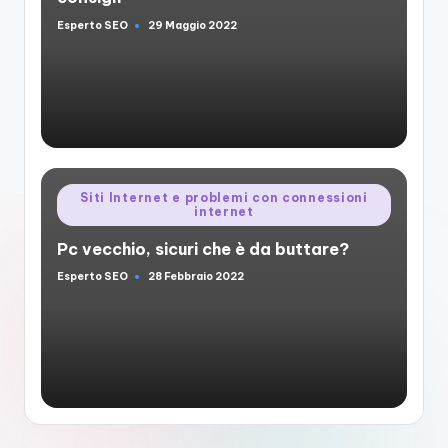
Esperto SEO
29 Maggio 2022
Posted
by
Posted
Siti Internet e problemi con connessioni
internet
in
Pc vecchio, sicuri che è da buttare?
Esperto SEO
28 Febbraio 2022
Posted
by