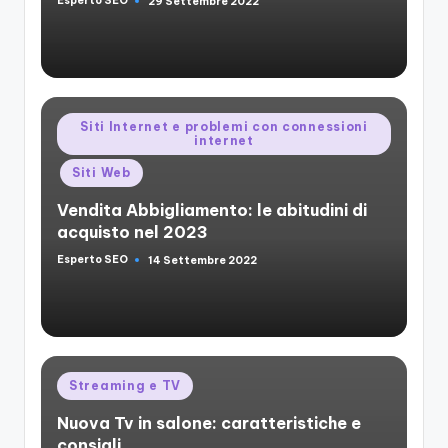
Esperto SEO
29 Settembre 2022
Posted
by
Posted
Siti Internet e problemi con connessioni
internet
in
Siti Web
Vendita Abbigliamento: le abitudini di
acquisto nel 2023
Esperto SEO
14 Settembre 2022
Posted
by
Posted
Streaming e TV
in
Nuova Tv in salone: caratteristiche e
consigli