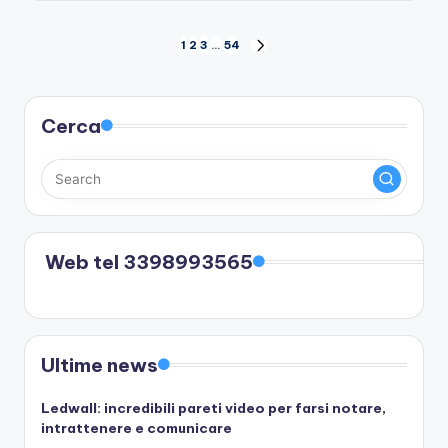
Paginazione
1
2
3
…
54
NEXT
PAGE
degli
articoli
Cerca
Web tel 3398993565
Ultime news
Ledwall: incredibili pareti video per farsi notare,
intrattenere e comunicare