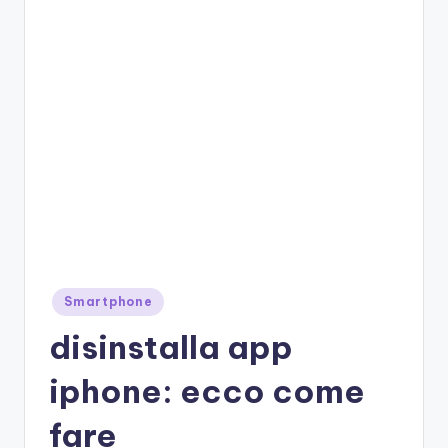
e
Posted
Smartphone
in
disinstalla app
iphone: ecco come
fare