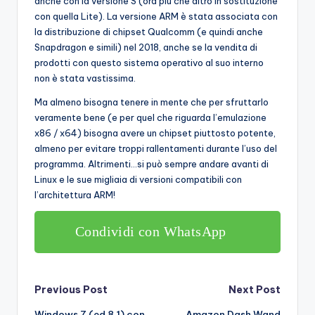
anche con la versione S (ora più che altro in sostituzione
con quella Lite). La versione ARM è stata associata con
la distribuzione di chipset Qualcomm (e quindi anche
Snapdragon e simili) nel 2018, anche se la vendita di
prodotti con questo sistema operativo al suo interno
non è stata vastissima.
Ma almeno bisogna tenere in mente che per sfruttarlo
veramente bene (e per quel che riguarda l’emulazione
x86 / x64) bisogna avere un chipset piuttosto potente,
almeno per evitare troppi rallentamenti durante l’uso del
programma. Altrimenti…si può sempre andare avanti di
Linux e le sue migliaia di versioni compatibili con
l’architettura ARM!
Condividi con WhatsApp
Post
Previous Post
Next Post
Windows 7 (ed 8.1) con
Amazon Dash Wand