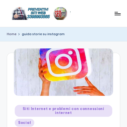
Skip
to
C
News
content
e
r
Home
guida storie su instagram
suggerimenti
e
su
hitech
a
t
e
w
e
b
si
Posted
Siti Internet e problemi con connessioni
internet
in
t
Social