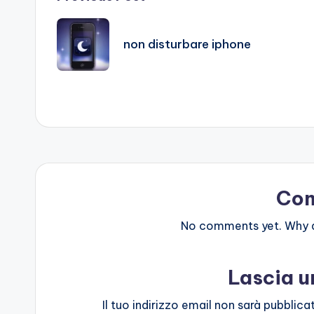
Post
navigation
non disturbare iphone
Co
No comments yet. Why do
Lascia 
Il tuo indirizzo email non sarà pubblica