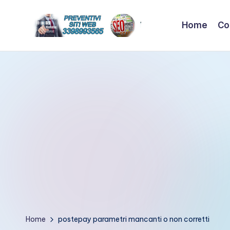
Home
Co
Skip
to
C
News
content
e
r
suggerimenti
e
su
hitech
a
t
e
w
e
b
Home
postepay parametri mancanti o non corretti