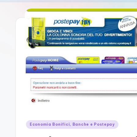
si
t
e
Posted
Economia Bonifici, Banche e Postepay
in