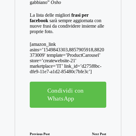
gabbiano”
Osho
La lista delle migliori
frasi per
facebook
sarà sempre aggiornata con
nuove frasi da condividere insieme alle
proprie foto.
[amazon_link
asins=’1549843303,8857905918,8820
373009′ template=’ProductCarousel’
store=’createwebsite-21′
marketplace=’IT’ link_id=’d275f8bc-
dfe9-11e7-a1d2-85480c7bfe3c’]
Condividi con
WhatsApp
Post
Previous Post
Next Post