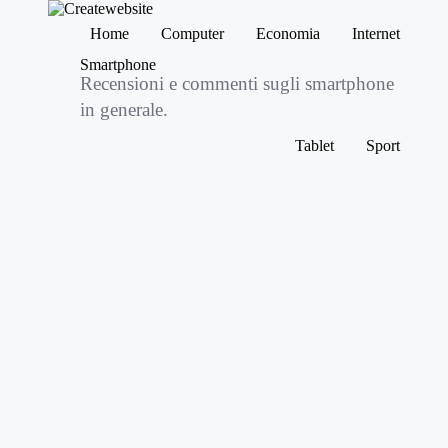
C
News
Home
Computer
Economia
Internet
re
e
Smartphone
at
suggerimenti
Skip
Recensioni e commenti sugli smartphone
su
e
to
hitech
content
w
in generale.
e
Tablet
Sport
b
si
te