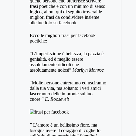
quelle persone che preferisce scrivere
frasi poetiche e con un minimo di senso
logico, allora qui di seguito troverai le
migliori frasi da condividere insieme
alle tue foto su facebook.
Ecco le migliori frasi per facebook
poetiche:
“L’imperfezione è bellezza, la pazzia è
genialità, ed è meglio essere
assolutamente ridicoli che
assolutamente noiosi”
Marilyn Monroe
“Molte persone entreranno ed usciranno
dalla tua vita, ma soltanto i veri amici
lasceranno delle impronte sul tuo
cuore.”
E. Roosevelt
” L’amore è un bellissimo fiore, ma
bisogna avere il coraggio di coglierlo
sull’orlo di un precipizio”
Stendhal