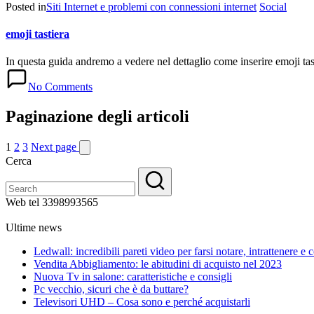
Posted in
Siti Internet e problemi con connessioni internet
Social
emoji tastiera
In questa guida andremo a vedere nel dettaglio come inserire emoji tas
No Comments
Paginazione degli articoli
1
2
3
Next page
Cerca
Web tel 3398993565
Ultime news
Ledwall: incredibili pareti video per farsi notare, intrattenere e
Vendita Abbigliamento: le abitudini di acquisto nel 2023
Nuova Tv in salone: caratteristiche e consigli
Pc vecchio, sicuri che è da buttare?
Televisori UHD – Cosa sono e perché acquistarli