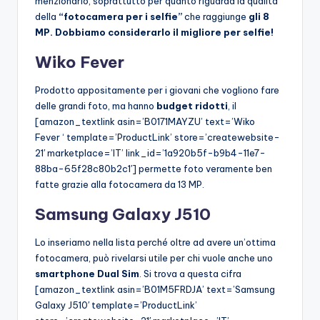
menzionarlo, soprattutto per quanto riguarda la qualità
della
“fotocamera per i selfie”
che raggiunge
gli 8
MP. Dobbiamo considerarlo il migliore per selfie!
Wiko Fever
Prodotto appositamente per i giovani che vogliono fare
delle grandi foto, ma hanno
budget ridotti
, il
[amazon_textlink asin=’B0171MAYZU’ text=’Wiko
Fever ‘ template=’ProductLink’ store=’createwebsite-
21′ marketplace=’IT’ link_id=’1a920b5f-b9b4-11e7-
88ba-65f28c80b2c1′] permette foto veramente ben
fatte grazie alla fotocamera da 13 MP.
Samsung Galaxy J510
Lo inseriamo nella lista perché oltre ad avere un’ottima
fotocamera, può rivelarsi utile per chi vuole anche uno
smartphone Dual Sim
. Si trova a questa cifra
[amazon_textlink asin=’B01M5FRDJA’ text=’Samsung
Galaxy J510′ template=’ProductLink’