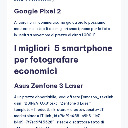
Google Pixel 2
Ancora non in commercio, ma già da ora lo possiamo
mettere nella top 5 dei migliori smartphone per le foto.
In uscita a novembre al prezzo di circa 1.000 €.
I migliori 5 smartphone
per fotografare
economici
Asus Zenfone 3 Laser
A un prezzo abbordabile, vedi offerta [amazon_textlink
asin=’B01N7ATOX8′ text=’Zenfone 3 Laser’
template=’ProductLink’ store=’createwebsite-21′
marketplace=’IT’ link_id=’9cf9a458-b9b3-11e7-
b4d9-7f7ec9f45528′], riesce a
scattare foto di