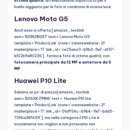
ottima qualità
, differenziandosi soprattutto per il
livello raggiunto per le foto in condizioni di scarsa luce.
Lenovo Moto G5
Anch’esso in offerta [amazon_textlink
asin=’B01N28IZK7′ text=’Lenova Moto G5′
template=’ProductLink’ store=’createwebsite-21′
marketplace=’IT’ link_id=’ce25aec0-b9b3-11e7-af37-
b102b9a80236′] , fornisce foto di ottima qualità, con
fotocamera principale da 12 MP e anteriore da 5
MP
.
Huawei P10 Lite
Saliamo un po’ di prezzo[amazon_textlink
asin=’B06XKJ7MN6′ text=’ Huawei P10 lite’
template=’ProductLink’ store=’createwebsite-21′
marketplace=’IT’ link_id=’01aff54c-b9b4-11e7-bdd5-
7396a38f651f’], ma nella categoria il P10 Lite è
sicuramente tra i migliori e non potevamo non