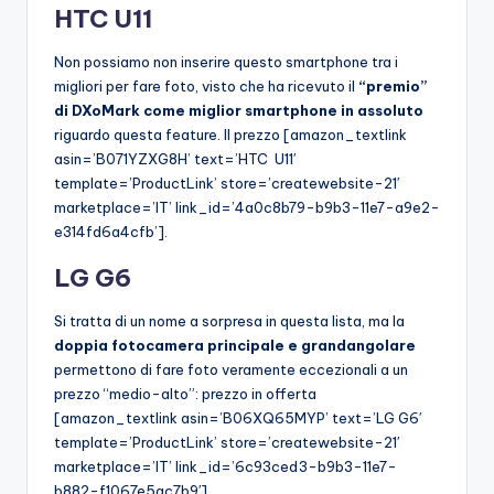
HTC U11
Non possiamo non inserire questo smartphone tra i
migliori per fare foto, visto che ha ricevuto il
“premio”
di DXoMark come miglior smartphone in assoluto
riguardo questa feature. Il prezzo [amazon_textlink
asin=’B071YZXG8H’ text=’HTC U11′
template=’ProductLink’ store=’createwebsite-21′
marketplace=’IT’ link_id=’4a0c8b79-b9b3-11e7-a9e2-
e314fd6a4cfb’].
LG G6
Si tratta di un nome a sorpresa in questa lista, ma la
doppia fotocamera principale e grandangolare
permettono di fare foto veramente eccezionali a un
prezzo “medio-alto”: prezzo in offerta
[amazon_textlink asin=’B06XQ65MYP’ text=’LG G6′
template=’ProductLink’ store=’createwebsite-21′
marketplace=’IT’ link_id=’6c93ced3-b9b3-11e7-
b882-f1067e5ac7b9′]