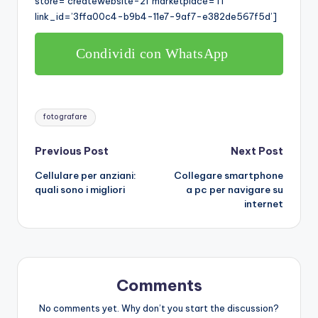
store=’createwebsite-21′ marketplace=’IT’
link_id=’3ffa00c4-b9b4-11e7-9af7-e382de567f5d’]
Condividi con WhatsApp
Tags:
fotografare
Post
Previous Post
Next Post
Cellulare per anziani:
Collegare smartphone
navigation
quali sono i migliori
a pc per navigare su
internet
Comments
No comments yet. Why don’t you start the discussion?