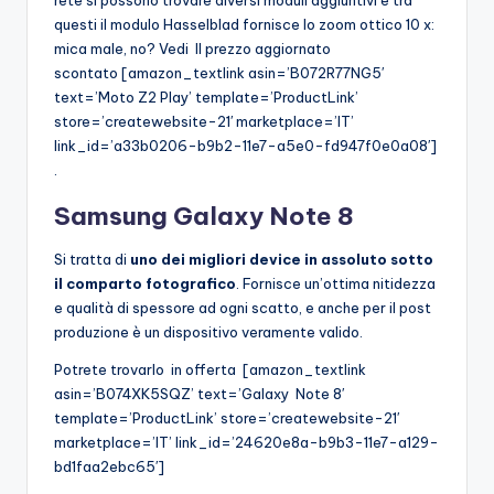
rete si possono trovare diversi moduli aggiuntivi e tra
questi il modulo Hasselblad fornisce lo zoom ottico 10 x:
mica male, no? Vedi Il prezzo aggiornato
scontato [amazon_textlink asin=’B072R77NG5′
text=’Moto Z2 Play’ template=’ProductLink’
store=’createwebsite-21′ marketplace=’IT’
link_id=’a33b0206-b9b2-11e7-a5e0-fd947f0e0a08′]
.
Samsung Galaxy Note 8
Si tratta di
uno dei migliori device in assoluto sotto
il comparto fotografico
. Fornisce un’ottima nitidezza
e qualità di spessore ad ogni scatto, e anche per il post
produzione è un dispositivo veramente valido.
Potrete trovarlo in offerta [amazon_textlink
asin=’B074XK5SQZ’ text=’Galaxy Note 8′
template=’ProductLink’ store=’createwebsite-21′
marketplace=’IT’ link_id=’24620e8a-b9b3-11e7-a129-
bd1faa2ebc65′]