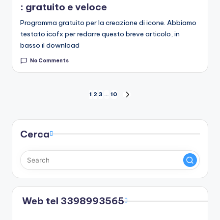
: gratuito e veloce
Programma gratuito per la creazione di icone. Abbiamo
testato icofx per redarre questo breve articolo, in
basso il download
No Comments
Paginazione
1
2
3
…
10
NEXT
PAGE
degli
articoli
Cerca
Web tel 3398993565