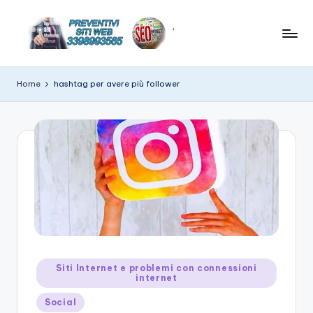
Skip
to
C
News
content
e
r
Home
hashtag per avere più follower
suggerimenti
e
su
hitech
a
t
e
w
e
b
si
Posted
Siti Internet e problemi con connessioni
internet
in
t
Social