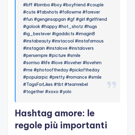
#bff #bimba #boy #boyfriend #couple
#cute #fabshots #followme #forever
#fun #genginsapgan #gf #girl #girlfriend
#golook #happy #hot_shotz #hugs
#ig_bestever #igaddicts #imagin8
#instabeauty #instacool #instafamous
#instagain #instalove #instalovers
#persempre #picture #smile
#sorriso #life #love #loveher #lovehim
#me #photooftheday #pickoftheday
#popularpic #pretty #romance #smile
#TagsForLikes #tbt #teamrebel
#together #xoxo #yolo
Hashtag amore: le
regole più importanti