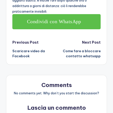
aggiunti subito, è inutile farli dopo qualche ora o
addirittura a giorni di distanza: ciò li renderebbe
praticamente invisibili.
Condividi con WhatsApp
Post
Previous Post
Next Post
Scaricare video da
Come fare a bloccare
navigation
Facebook
contatto whatsapp
Comments
No comments yet. Why don’t you start the discussion?
Lascia un commento