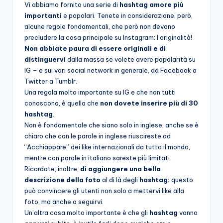
Vi abbiamo fornito una serie di
hashtag amore più
importanti
e popolari. Tenete in considerazione, però,
alcune regole fondamentali, che però non devono
precludere la cosa principale su Instagram: l’originalità!
Non abbiate paura di essere originali e di
distinguervi
dalla massa se volete avere popolarità su
IG – e sui vari social network in generale, da Facebook a
Twitter a Tumblr.
Una regola molto importante su IG e che non tutti
conoscono, è quella che
non dovete inserire più di 30
hashtag
.
Non è fondamentale che siano solo in inglese, anche se è
chiaro che con le parole in inglese riuscireste ad
“Acchiappare” dei like internazionali da tutto il mondo,
mentre con parole in italiano sareste più limitati.
Ricordate, inoltre,
di aggiungere una bella
descrizione della foto
al di là degli
hashtag:
questo
può convincere gli utenti non solo a mettervi like alla
foto, ma anche a seguirvi.
Un’altra cosa molto importante è che gli
hashtag
vanno