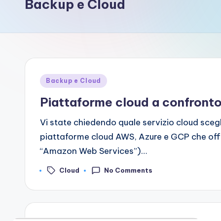
Backup e Cloud
si
t
e
Posted
Backup e Cloud
in
Piattaforme cloud a confront
Vi state chiedendo quale servizio cloud scegli
piattaforme cloud AWS, Azure e GCP che offro
“Amazon Web Services”)…
Cloud
No Comments
Tags: