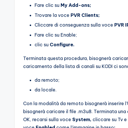
Fare clic su
My Add-ons;
Trovare la voce
PVR Clients;
Cliccare di conseguenza sulla voce
PVR I
Fare clic su Enable;
clic su
Configure.
Terminata questa procedura, bisognerà caricare l
caricamento della lista di canali su KODI ci so
da remoto;
da locale.
Con la modalità da remoto bisognerà inserire l’
bisognerà caricare il file .m3u8. Terminata una
OK, recarsi sulla voce
System,
cliccare su Tv e
voce
Enabled
come l’immagine in basso
: