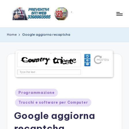
Skip
to
C
News
content
e
r
Home
Google aggiorna recaptcha
suggerimenti
e
su
hitech
a
t
e
w
e
Posted
Programmazione
in
b
Trucchi e software per Computer
si
Google aggiorna
t
recaptcha