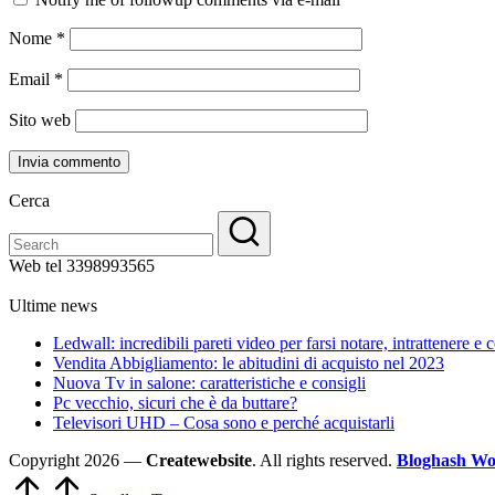
Nome
*
Email
*
Sito web
Cerca
Web tel 3398993565
Ultime news
Ledwall: incredibili pareti video per farsi notare, intrattenere e
Vendita Abbigliamento: le abitudini di acquisto nel 2023
Nuova Tv in salone: caratteristiche e consigli
Pc vecchio, sicuri che è da buttare?
Televisori UHD – Cosa sono e perché acquistarli
Copyright 2026 —
Createwebsite
. All rights reserved.
Bloghash Wo