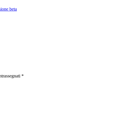
ione beta
ntrassegnati
*