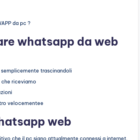
WAPP da pc ?
zzare whatsapp da web
ro semplicemente trascinandoli
i che riceviamo
azioni
 altro velocementee
hatsapp web
tivo che il pc siano attualmente connessi a internet,