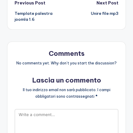
Post
Previous Post
Next Post
Template palestra
Unire file mp3
navigation
joomla 1.6
Comments
No comments yet. Why don’t you start the discussion?
Lascia un commento
Il tuo indirizzo email non sarà pubblicato.
I campi
obbligatori sono contrassegnati
*