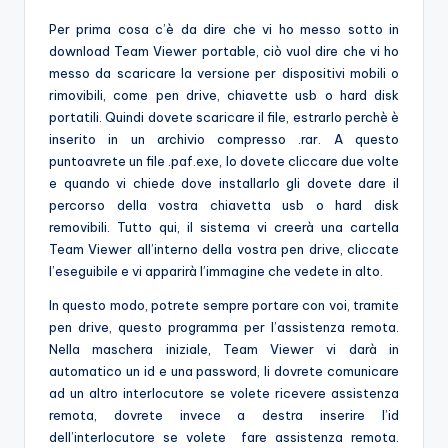
Per prima cosa c’è da dire che vi ho messo sotto in
download Team Viewer portable, ciò vuol dire che vi ho
messo da scaricare la versione per dispositivi mobili o
rimovibili, come pen drive, chiavette usb o hard disk
portatili. Quindi dovete scaricare il file, estrarlo perchè è
inserito in un archivio compresso .rar. A questo
puntoavrete un file .paf.exe, lo dovete cliccare due volte
e quando vi chiede dove installarlo gli dovete dare il
percorso della vostra chiavetta usb o hard disk
removibili. Tutto qui, il sistema vi creerà una cartella
Team Viewer all’interno della vostra pen drive, cliccate
l’eseguibile e vi apparirà l’immagine che vedete in alto.
In questo modo, potrete sempre portare con voi, tramite
pen drive, questo programma per l’assistenza remota.
Nella maschera iniziale, Team Viewer vi darà in
automatico un id e una password, li dovrete comunicare
ad un altro interlocutore se volete ricevere assistenza
remota, dovrete invece a destra inserire l’id
dell’interlocutore se volete fare assistenza remota.