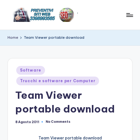
Skip
to
C
News
content
e
r
Home
Team Viewer portable download
suggerimenti
e
su
hitech
a
t
Posted
Software
in
e
Trucchi e software per Computer
w
Team Viewer
e
portable download
b
si
No Comments
8 Agosto 2011
t
Team Viewer portable download