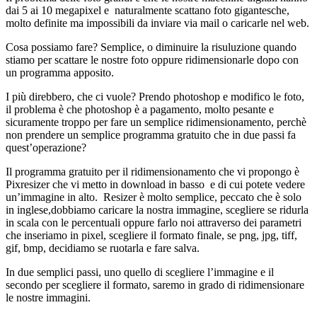
dai 5 ai 10 megapixel e naturalmente scattano foto gigantesche,
molto definite ma impossibili da inviare via mail o caricarle nel web.
Cosa possiamo fare? Semplice, o diminuire la risuluzione quando
stiamo per scattare le nostre foto oppure ridimensionarle dopo con
un programma apposito.
I più direbbero, che ci vuole? Prendo photoshop e modifico le foto,
il problema è che photoshop è a pagamento, molto pesante e
sicuramente troppo per fare un semplice ridimensionamento, perchè
non prendere un semplice programma gratuito che in due passi fa
quest’operazione?
Il programma gratuito per il ridimensionamento che vi propongo è
Pixresizer che vi metto in download in basso e di cui potete vedere
un’immagine in alto. Resizer è molto semplice, peccato che è solo
in inglese,dobbiamo caricare la nostra immagine, scegliere se ridurla
in scala con le percentuali oppure farlo noi attraverso dei parametri
che inseriamo in pixel, scegliere il formato finale, se png, jpg, tiff,
gif, bmp, decidiamo se ruotarla e fare salva.
In due semplici passi, uno quello di scegliere l’immagine e il
secondo per scegliere il formato, saremo in grado di ridimensionare
le nostre immagini.