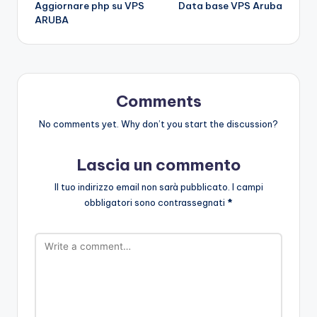
Aggiornare php su VPS
Data base VPS Aruba
navigation
ARUBA
Comments
No comments yet. Why don’t you start the discussion?
Lascia un commento
Il tuo indirizzo email non sarà pubblicato.
I campi
obbligatori sono contrassegnati
*