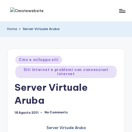
Skip
C
News
to
e
content
r
Home
Server Virtuale Aruba
suggerimenti
e
su
hitech
a
t
Posted
Cms e sviluppo siti
in
e
Siti Internet e problemi con connessioni
internet
w
Server Virtuale
e
b
Aruba
si
No Comments
18 Agosto 2011
t
e
Server Virtuale Aruba