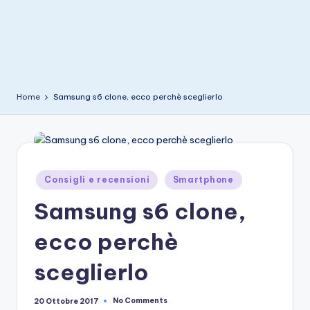
e
Home
Samsung s6 clone, ecco perchè sceglierlo
Posted
Consigli e recensioni
Smartphone
in
Samsung s6 clone,
ecco perchè
sceglierlo
No Comments
20 Ottobre 2017