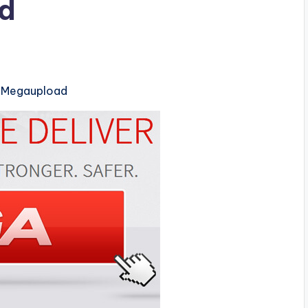
d
 Megaupload