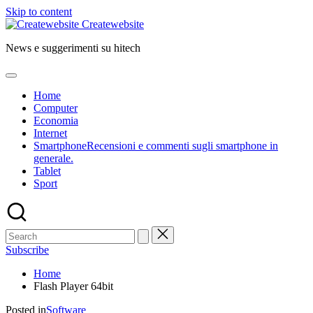
Skip to content
Createwebsite
News e suggerimenti su hitech
Home
Computer
Economia
Internet
Smartphone
Recensioni e commenti sugli smartphone in
generale.
Tablet
Sport
Subscribe
Home
Flash Player 64bit
Posted in
Software