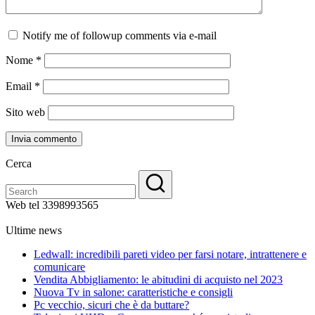
Notify me of followup comments via e-mail
Nome
*
Email
*
Sito web
Cerca
Web tel 3398993565
Ultime news
Ledwall: incredibili pareti video per farsi notare, intrattenere e
comunicare
Vendita Abbigliamento: le abitudini di acquisto nel 2023
Nuova Tv in salone: caratteristiche e consigli
Pc vecchio, sicuri che è da buttare?