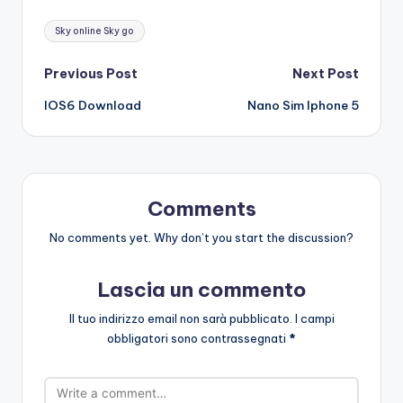
Tags:
Sky online Sky go
Post
Previous Post
Next Post
IOS6 Download
Nano Sim Iphone 5
navigation
Comments
No comments yet. Why don’t you start the discussion?
Lascia un commento
Il tuo indirizzo email non sarà pubblicato.
I campi
obbligatori sono contrassegnati
*