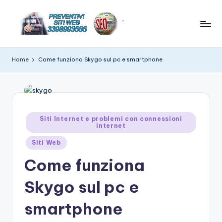
Skip
to
C
News
content
e
r
Home
Come funziona Skygo sul pc e smartphone
suggerimenti
e
su
hitech
a
t
Posted
Siti Internet e problemi con connessioni
e
internet
in
w
Siti Web
e
Come funziona
b
Skygo sul pc e
si
t
smartphone