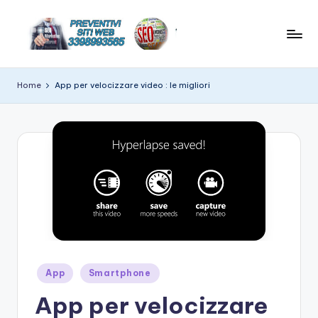
Skip
to
C
News
content
e
r
Home
App per velocizzare video : le migliori
suggerimenti
e
su
hitech
a
t
e
w
e
b
si
Posted
App
Smartphone
in
t
App per velocizzare