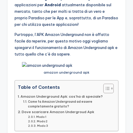
applicazioni per
Android
attualmente disponibile sul
mercato, tanto che per molti si tratta di un vero e
proprio Paradiso per le App e, soprattutto, di un Paradiso
per chi utilizza queste applicazioni!
Purtroppo, l’APK Amazon Underground non è affatto
facile da reperire, per questo motivo oggi vogliamo
spiegarvi il funzionamento di Amazon Underground apk e
tutto quello che c’è da sapere.
amazon underground apk
Table of Contents
Amazon Underground Apk: cos’ha di speciale?
Come fa Amazon Underground ad essere
completamente gratuito?
Dove scaricare Amazon Undergroud Apk
Modo 1
Modo 2
Modo 3