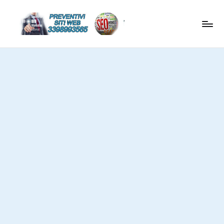
Skip
to
C
News
content
e
r
suggerimenti
e
su
hitech
a
t
e
w
e
b
si
t