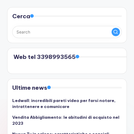
Cerca
Web tel 3398993565
Ultime news
Ledwall: incredibili pareti video per farsi notare,
intrattenere e comunicare
Vendita Abbigliamento: le abitudini di acquisto nel
2023