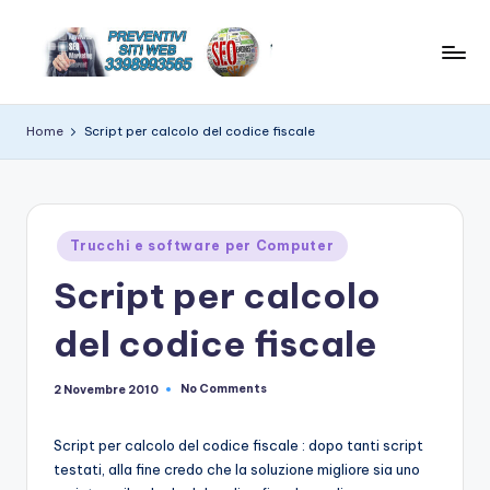
Skip
to
C
News
content
e
r
Home
Script per calcolo del codice fiscale
suggerimenti
e
su
hitech
a
t
Posted
Trucchi e software per Computer
in
e
Script per calcolo
w
del codice fiscale
e
b
No Comments
2 Novembre 2010
si
Script per calcolo del codice fiscale : dopo tanti script
t
testati, alla fine credo che la soluzione migliore sia uno