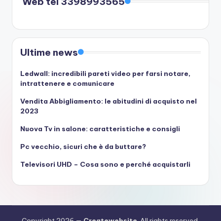
Web tel 3398993565
Ultime news
Ledwall: incredibili pareti video per farsi notare,
intrattenere e comunicare
Vendita Abbigliamento: le abitudini di acquisto nel
2023
Nuova Tv in salone: caratteristiche e consigli
Pc vecchio, sicuri che è da buttare?
Televisori UHD – Cosa sono e perché acquistarli
Copyright 2026 —
Createwebsite
. All rights reserved.