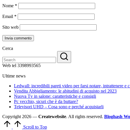
Nome
*
Email
*
Sito web
Cerca
Web tel 3398993565
Ultime news
Ledwall: incredibili pareti video per farsi notare, intrattenere e
Vendita Abbigliamento: le abitudini di acquisto nel 2023
Nuova Tv in salone: caratteristiche e consigli
Pc vecchio, sicuri che è da buttare?
Televisori UHD – Cosa sono e perché acquistarli
Copyright 2026 —
Createwebsite
. All rights reserved.
Bloghash Wo
Scroll to Top