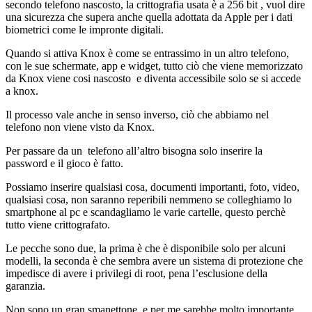
secondo telefono nascosto, la crittografia usata è a 256 bit , vuol dire
una sicurezza che supera anche quella adottata da Apple per i dati
biometrici come le impronte digitali.
Quando si attiva Knox è come se entrassimo in un altro telefono,
con le sue schermate, app e widget, tutto ciò che viene memorizzato
da Knox viene cosi nascosto e diventa accessibile solo se si accede
a knox.
Il processo vale anche in senso inverso, ciò che abbiamo nel
telefono non viene visto da Knox.
Per passare da un telefono all’altro bisogna solo inserire la
password e il gioco è fatto.
Possiamo inserire qualsiasi cosa, documenti importanti, foto, video,
qualsiasi cosa, non saranno reperibili nemmeno se colleghiamo lo
smartphone al pc e scandagliamo le varie cartelle, questo perchè
tutto viene crittografato.
Le pecche sono due, la prima è che è disponibile solo per alcuni
modelli, la seconda è che sembra avere un sistema di protezione che
impedisce di avere i privilegi di root, pena l’esclusione della
garanzia.
Non sono un gran smanettone, e per me sarebbe molto importante