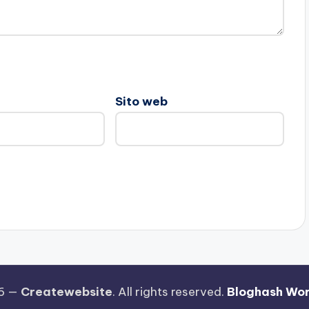
Sito web
26 —
Createwebsite
. All rights reserved.
Bloghash Wo