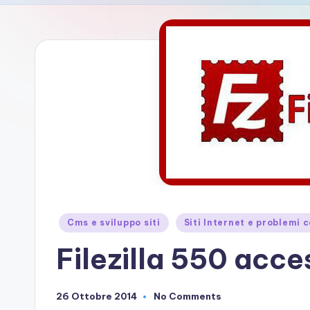
si
t
e
Posted
Cms e sviluppo siti
Siti Internet e problemi 
in
Filezilla 550 acce
26 Ottobre 2014
No Comments