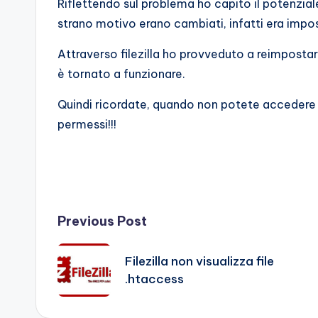
Riflettendo sul problema ho capito il potenziale
strano motivo erano cambiati, infatti era impos
Attraverso filezilla ho provveduto a reimpostar
è tornato a funzionare.
Quindi ricordate, quando non potete accedere 
permessi!!!
Post
Previous Post
navigation
Filezilla non visualizza file
.htaccess