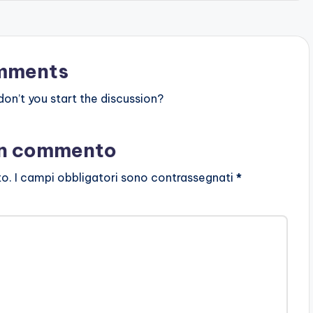
mments
n’t you start the discussion?
un commento
to.
I campi obbligatori sono contrassegnati
*