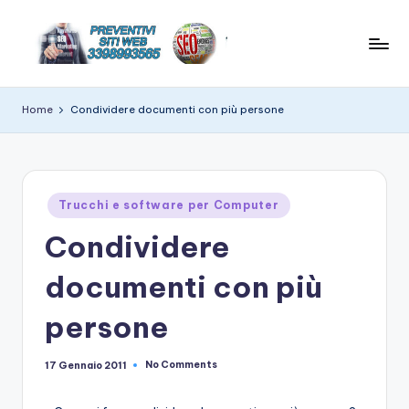
Skip
to
C
News
content
e
r
Home
Condividere documenti con più persone
suggerimenti
e
su
hitech
a
t
Posted
Trucchi e software per Computer
in
e
Condividere
w
documenti con più
e
b
persone
si
No Comments
17 Gennaio 2011
t