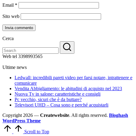
Email
*
Sito web
Cerca
Web tel 3398993565
Ultime news
Ledwall: incredibili pareti video per farsi notare, intrattenere e
comunicare
Vendita Abbigliamento: le abitudini di acquisto nel 2023
Nuova Tv in salone: caratteristiche e consigli
Pc vecchio, sicuri che è da buttare?
Televisori UHD – Cosa sono e perché acquistarli
Copyright 2026 —
Createwebsite
. All rights reserved.
Bloghash
WordPress Theme
Scroll to Top