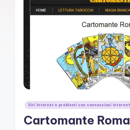
si
t
e
Posted
Siti Internet e problemi con connessioni interne
in
Cartomante Roma