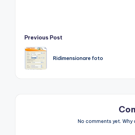
Post
Previous Post
navigation
Ridimensionare foto
Co
No comments yet. Why do