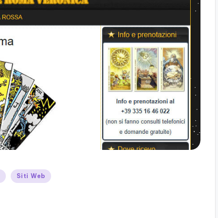
t
Siti Web